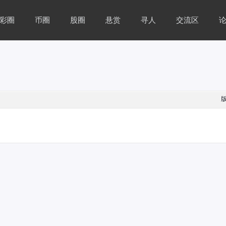
彩圈
币圈
股圈
悬赏
寻人
交流区