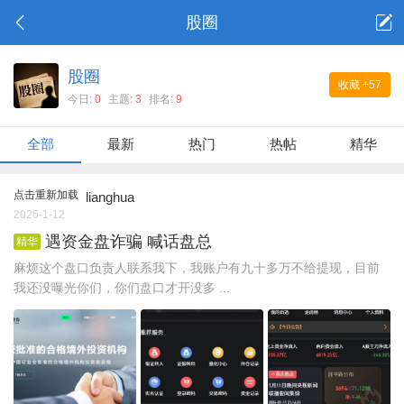
股圈
股圈
收藏
+57
今日:
0
主题:
3
排名:
9
全部
最新
热门
热帖
精华
点击重新加载
lianghua
2026-1-12
遇资金盘诈骗 喊话盘总
精华
麻烦这个盘口负责人联系我下，我账户有九十多万不给提现，目前
我还没曝光你们，你们盘口才开没多 ...