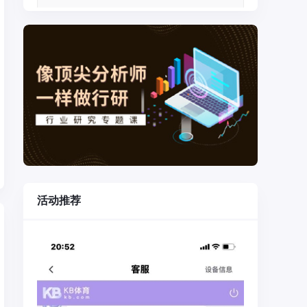
本人因轻信网络美女上门服务，被骗子精心设
yuepao
2026-07-28
骗子tg账号： @yuepao22222 诈骗金额：
17500+ 我是一名大学生 因喜欢美女上门服务 导
曝光云顶平台，只能充值不能提现？
ckck
2026-07-27
我是收到平台的特邀短信后才注册了云顶，本以
为是正常游戏平台，没想到真正体验之后才
乐虎集团（BBIN 合作平台）赢钱就黑款！
活动推荐
lehu
2026-07-25
我在乐虎玩了两年，7 月 14 日充值 4.3 万，赢
到 5.5 万申请提现被退回，平台竟要求打