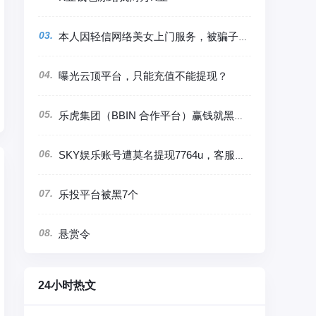
03.
本人因轻信网络美女上门服务，被骗子精心设
04.
曝光云顶平台，只能充值不能提现？
05.
乐虎集团（BBIN 合作平台）赢钱就黑款！
06.
SKY娱乐账号遭莫名提现7764u，客服和管理均
07.
乐投平台被黑7个
08.
悬赏令
24小时热文