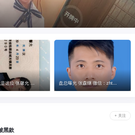
大家好，我是这位 张馨允 的父亲
盘总曝光 张森继 微信：zhtiji123
+ 关注
被黑款