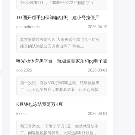
TG圈开膛手担保诈骗组织，建小号拉僵尸粉建
gustavitoreds
2026-04-19
其实事情过去这么久 大家被这个杰尼龟当时可
能真的认为被公安调查出事了 事实上
曝光kb体育黑平台，玩极速百家乐和pg电子被
xoqi2026
2026-08-04
第一次玩，存款500打到600提款，结果就被黑
了，玩不起的狗庄，吃相真难看，玩不起就快
K豆钱包冻结我两万K豆
kkkkk
2026-08-04
我正常游戏。 下发了两万K豆，突然就登陆不
了。问客服说帐号异常。大家远离K豆钱包，