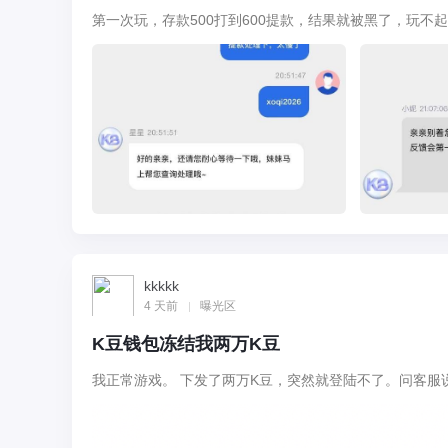
第一次玩，存款500打到600提款，结果就被黑了，玩
kkkkk
4 天前
曝光区
K豆钱包冻结我两万K豆
我正常游戏。 下发了两万K豆，突然就登陆不了。问客服