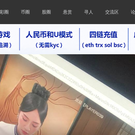
彩圈
币圈
股圈
悬赏
寻人
交流区