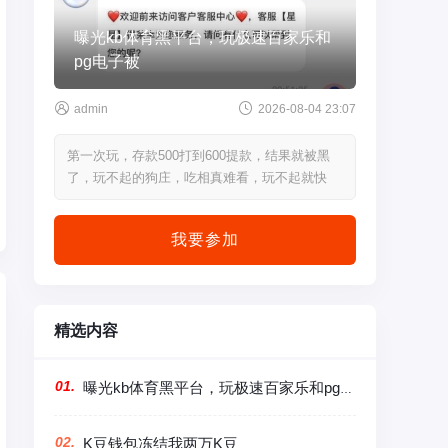
曝光kb体育黑平台，玩极速百家乐和
pg电子被
admin
2026-08-04 23:07
第一次玩，存款500打到600提款，结果就被黑
了，玩不起的狗庄，吃相真难看，玩不起就快
我要参加
精选内容
01.
曝光kb体育黑平台，玩极速百家乐和pg电子被
02.
K豆钱包冻结我两万K豆