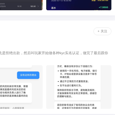
+ 关注
是拒绝出款，然后叫玩家开始做各种kyc实名认证，做完了最后跟你