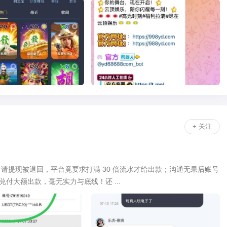
+ 关注
.5 万申请提现被退回，平台竟要求打满 30 倍流水才给出款；沟通无果后账号
付大额出款，毫无实力与底线！还 ...