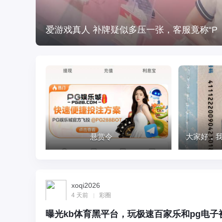
新币担保
悬赏令
xoqi2026
4 天前
彩圈
曝光kb体育黑平台，玩极速百家乐和pg电子