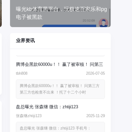
曝光kb体育黑平台，玩极速百家乐和pg
home体育完全的诈骗平台黑了我33万之后最骚
电子被黑款
大家好，我是这位 张馨允 的父亲
aaa112020
2026-07-05
本人home体育玩了一个月 V6 一个月三百多万
流水 纯真人玩家 home体育完全的诈骗平台
业界资讯
腾博会黑款60000u！！ 赢了被审核！ 问第三
tbh808
2026-07-05
腾博会黑款60000u！！ 赢了被审核！ 问第三方
第三方也检查不出来 ！托了十二个小时
盘总曝光 张森继 微信：zhtiji123
张森继zhtiji123
2025-11-29
盘总曝光 张森继 微信：zhtiji123 手机号：
13048876111 ， 13049660222 中国名字（