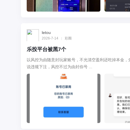
letou
2026-7-14
彩圈
乐投平台被黑7个
以风控为由随意封玩家账号，不光清空盈利还吃掉本金，先
说违规下注，风控不过为由封你号 ...