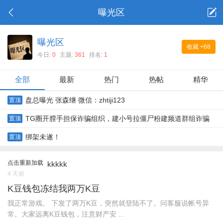
曝光区
曝光区
收藏
+68
今日:
0
主题:
361
排名:
1
全部
最新
热门
热帖
精华
盘总曝光 张森继 微信：zhtiji123
置顶
TG圈开膛手担保诈骗组织，建小号拉僵尸粉建频道群组诈骗
置顶
绑架未遂！
置顶
点击重新加载
kkkkk
4 天前
K豆钱包冻结我两万K豆
我正常游戏。 下发了两万K豆，突然就登陆不了。问客服说帐号异
常。大家远离K豆钱包，注意财产安 ...