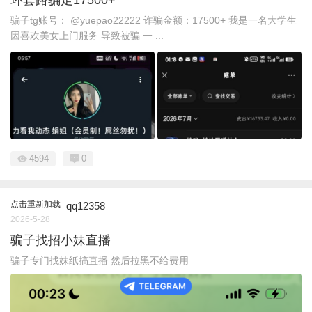
骗子tg账号： @yuepao22222 诈骗金额：17500+ 我是一名大学生
因喜欢美女上门服务 导致被骗 一 ...
4594
0
点击重新加载
qq12358
2026-5-28
骗子找招小妹直播
骗子专门找妹纸搞直播 然后拉黑不给费用