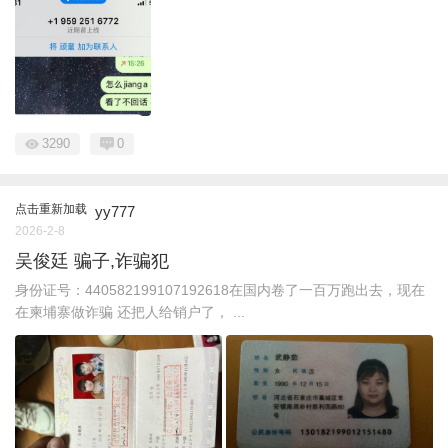
3290
0
点击重新加载
yy777
2026-2-8
吴俊廷 骗子,诈骗犯
身份证号：440582199107192618在国内卷了一百万跑出去，现在
在柬埔寨做诈骗 还把人给销户了， ...