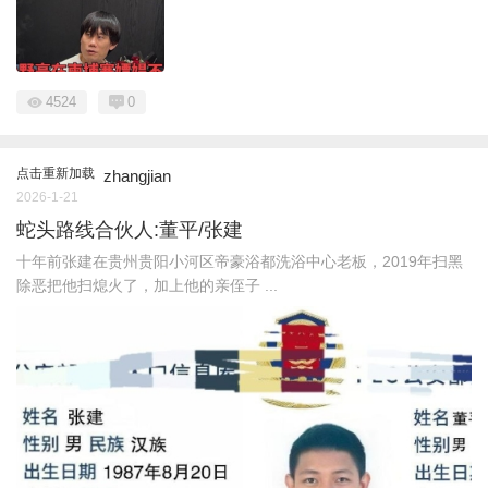
4524
0
点击重新加载
zhangjian
2026-1-21
蛇头路线合伙人:董平/张建
十年前张建在贵州贵阳小河区帝豪浴都洗浴中心老板，2019年扫黑
除恶把他扫熄火了，加上他的亲侄子 ...