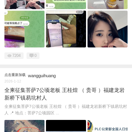
7204
0
点击重新加载
wangguihuang
2026-1-12
全柬征集菩萨7公顷老板 王桂煌 （ 贵哥 ）福建龙岩
新桥下镇易坑村人
全柬征集菩萨7公顷老板 王桂煌 （ 贵哥 ）福建龙岩新桥下镇易坑村
人 📍 地点：菩萨7公顷园区 ...