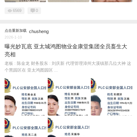
6569
0
点击重新加载
chusheng
2026-1-10
曝光妙瓦底 亚太城鸿图物业金康堂集团全员畜生大
亮相
老板 : 陈金龙 财务股东 : 刘庆新 代理管理漳州大溪镇那几位大神 这
个黑园区在 亚太鸿图园区 ...