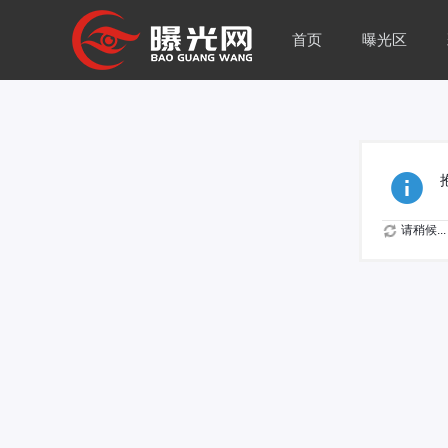
首页
曝光区
请稍候...