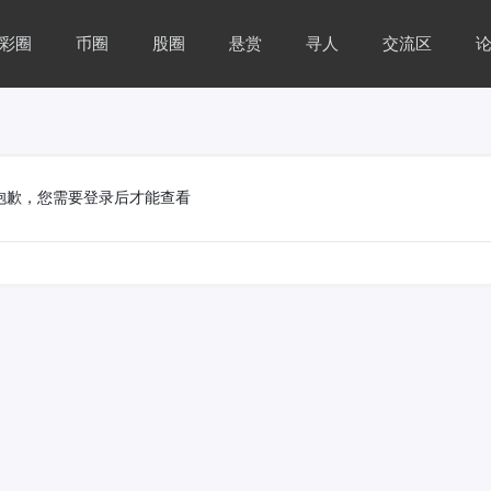
彩圈
币圈
股圈
悬赏
寻人
交流区
抱歉，您需要登录后才能查看