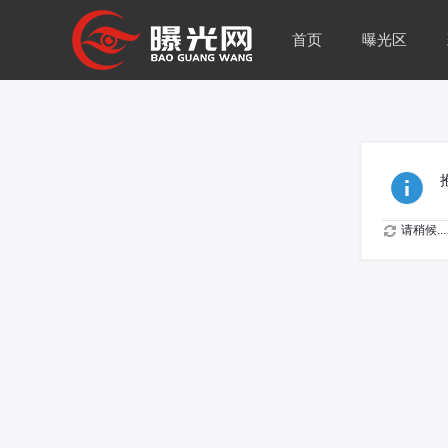
首页
曝光区
请稍候...