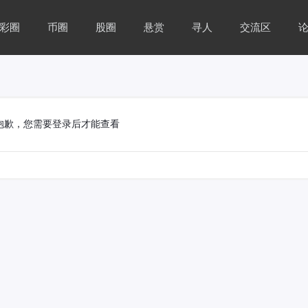
彩圈
币圈
股圈
悬赏
寻人
交流区
抱歉，您需要登录后才能查看