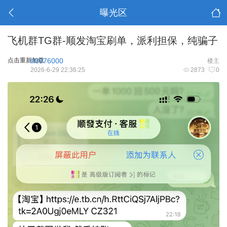
曝光区
飞机群TG群-顺发淘宝刷单，派利担保，纯骗子
点击重新加载
lll3976000
楼主
2026-6-29 22:36:25
2873
0