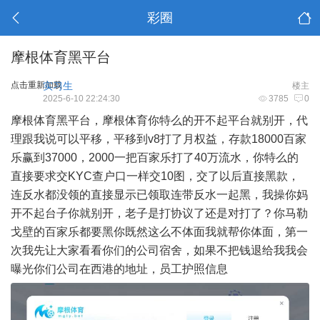
彩圈
摩根体育黑平台
点击重新加载
实习生
楼主
2025-6-10 22:24:30
3785
0
摩根体育黑平台，摩根体育你特么的开不起平台就别开，代
理跟我说可以平移，平移到v8打了月权益，存款18000百家
乐赢到37000，2000一把百家乐打了40万流水，你特么的
直接要求交KYC查户口一样交10图，交了以后直接黑款，
连反水都没领的直接显示已领取连带反水一起黑，我操你妈
开不起台子你就别开，老子是打协议了还是对打了？你马勒
戈壁的百家乐都要黑你既然这么不体面我就帮你体面，第一
次我先让大家看看你们的公司宿舍，如果不把钱退给我我会
曝光你们公司在西港的地址，员工护照信息