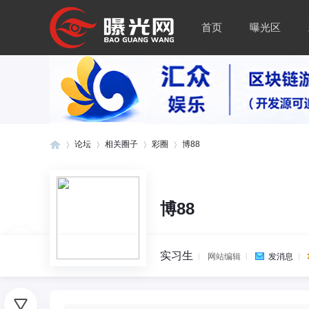
首页
曝光区
论坛
相关圈子
彩圈
博88
曝
»
›
›
›
博88
实习生
网站编辑
发消息
0