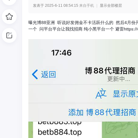
发表于 2025-6-11 08:54:15
来自手机
|
显示全部楼层
光
曝光博88亚洲 听说好发佣金不卡活跃什么的 然后4月份
一个 问平台平台让我找招商 纯小黑平台一个 避雷https://vltdu.be
网
-