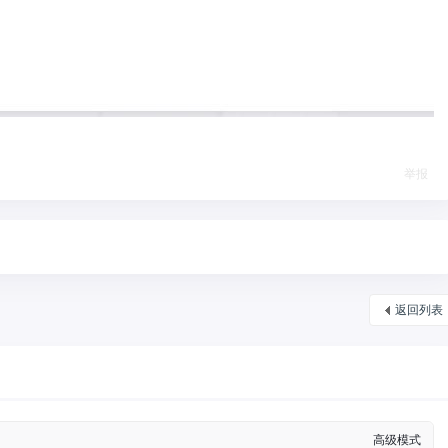
举报
返回列表
高级模式