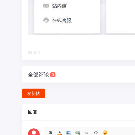
彩
回复
圈
全部评论
0
发新帖
回复
币