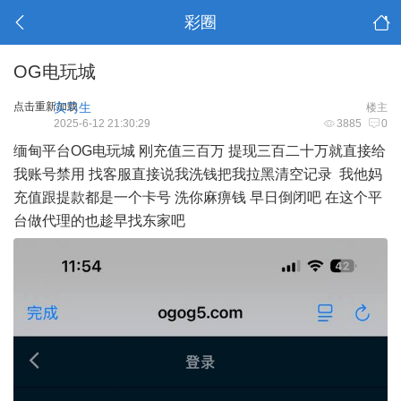
彩圈
OG电玩城
点击重新加载
实习生
楼主
2025-6-12 21:30:29
3885
0
缅甸平台OG电玩城 刚充值三百万 提现三百二十万就直接给
我账号禁用 找客服直接说我洗钱把我拉黑清空记录 我他妈
充值跟提款都是一个卡号 洗你麻痹钱 早日倒闭吧 在这个平
台做代理的也趁早找东家吧