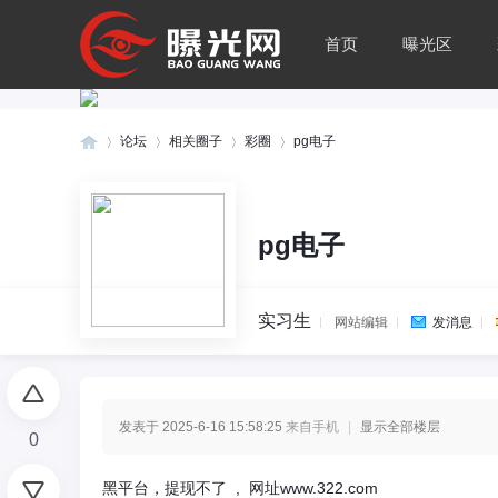
首页
曝光区
论坛
相关圈子
彩圈
pg电子
曝
»
›
›
›
pg电子
实习生
网站编辑
发消息
发表于 2025-6-16 15:58:25
来自手机
|
显示全部楼层
0
光
黑平台，提现不了 , 网址www.322.com