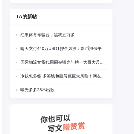
TA的新帖
红果体育诈骗台，黑我五万多
晴天支付440万USDT押金风波：新币担保平台多项异常被集中质疑
国际物流女货代周周被曝光与榜一大哥大尺度视频聊天
冷钱包多签 多签钱包靓号藏巨大风险！网友千U刚转入瞬间被盗 卖家留后门精准蹲守
曝光多多28不出款