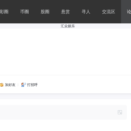
彩圈
币圈
股圈
悬赏
寻人
交流区
加好友
打招呼