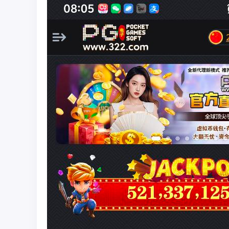
骗
曝
光