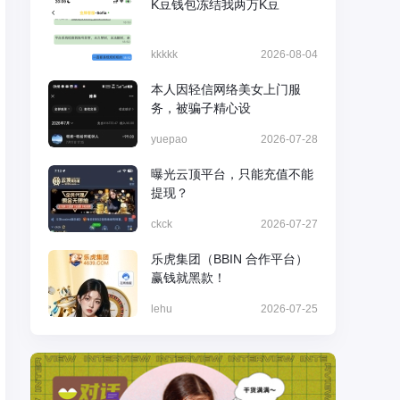
K豆钱包冻结我两万K豆
kkkkk
2026-08-04
本人因轻信网络美女上门服
务，被骗子精心设
yuepao
2026-07-28
曝光云顶平台，只能充值不能
提现？
ckck
2026-07-27
乐虎集团（BBIN 合作平台）
赢钱就黑款！
lehu
2026-07-25