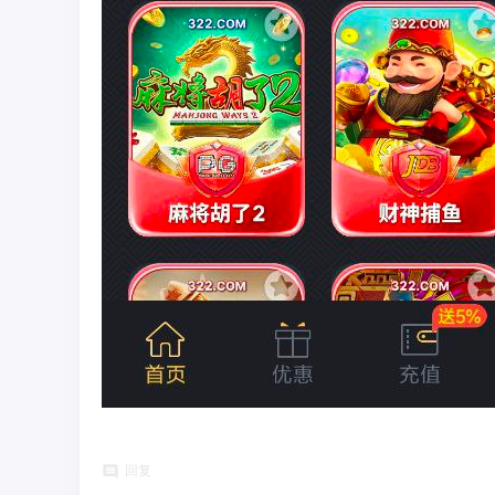
圈
币
回复