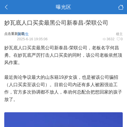
曝光区
妙瓦底人口买卖最黑公司新泰昌-荣联公司
点击重新加载
实习生
楼主
2025-6-16 19:05:06
3632
0
妙瓦底人口买卖最黑公司新泰昌-荣联公司，老板名字何昌
勇。在妙瓦底严厉打击人口买卖的同时，该公司老板依然顶
风作案。
最近舆论争议最大的山东籍19岁女孩，也是被该公司骗招
（人口买卖至该公司）。目前公司内还有多人被困强迫工
作，官方多次协调都不放人，奉劝何总配合把想回家的孩子
放了。