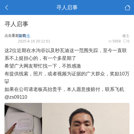
寻人启事
寻人启事
点击重新加载
实习生
楼主
2025-6-16 20:12:01
5958
0
这2位近期在水沟谷以及秒瓦迪这一范围失踪，至今一直联
系不上挺担心的，有一个多星期了
希望广大网友帮忙找一下，不胜感激
有提供线索，照片，或者视频为证据的广大群众，奖励10万
🐷
如果在公司请老板高抬贵手，本人愿意接赔付，联系飞机
@zs09110