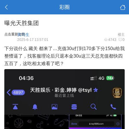
彩圈
曝光天胜集团
点击重新加载
实习生
楼主
2025-6-17 13:57:01
4743
0
下分说什么 藏关 都来了…充值30u打到170多下分150u给我
整懵逼了，找客服理论后只退本金30u这三天总充值都快四
五百了，这吃相太难看了吧？