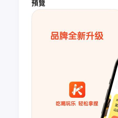
彩
圈
币