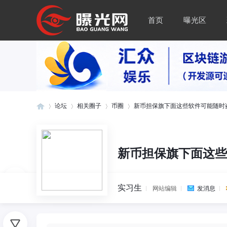
首页
曝光区
论坛
相关圈子
币圈
新币担保旗下面这些软件可能随时盗走
曝
»
›
›
›
新币担保旗下面这些
实习生
网站编辑
发消息
0