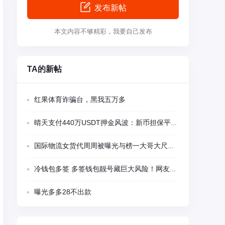
发布新帖
本文内容不够精彩，我要自己发布
TA的新帖
红果体育诈骗台，黑我五万多
晴天支付440万USDT押金风波：新币担保平台多项异常被集中质疑
国际物流女货代周周被曝光与榜一大哥大尺度视频聊天
冷钱包多签 多签钱包靓号藏巨大风险！网友千U刚转入瞬间被盗 卖家留后门精准蹲守
曝光多多28不出款