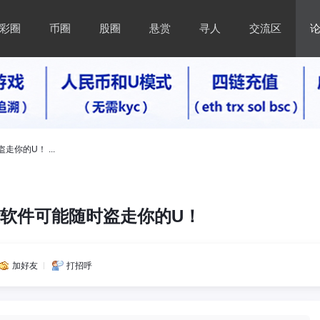
彩圈
币圈
股圈
悬赏
寻人
交流区
你的U！ ...
软件可能随时盗走你的U！
加好友
打招呼