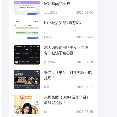
家乐和pg电子被
xoqi2026
2026-08-04
K豆钱包冻结我两万K豆
kkkkk
2026-08-04
本人因轻信网络美女上门服
务，被骗子精心设
yuepao
2026-07-28
曝光云顶平台，只能充值不能
提现？
ckck
2026-07-27
乐虎集团（BBIN 合作平台）
赢钱就黑款！
lehu
2026-07-25