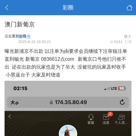
彩圈
澳门新葡京
点击重新加载
实习生
楼主
2025-6-20 16:50:21
5161
0
曝光新浦京不出款 以注单为由要求会员继续下注审核注单
直到输光 新葡京 0836612点com 新葡京口号他们只收不
出 还在出款的玩家也是为了吊大 没被坑的玩家及时收手
小黑逼台子 大家及时绕道