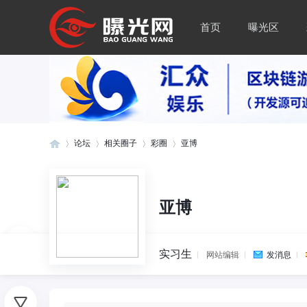
首页
曝光区
论坛
相关圈子
彩圈
亚博
曝
»
›
›
›
亚博
实习生
网站编辑
发消息
0