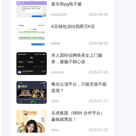
家乐和pg电子被
xoqi2026
2026-08-04
K豆钱包冻结我两万K豆
kkkkk
2026-08-04
本人因轻信网络美女上门服
务，被骗子精心设
yuepao
2026-07-28
曝光云顶平台，只能充值不能
提现？
ckck
2026-07-27
乐虎集团（BBIN 合作平台）
赢钱就黑款！
lehu
2026-07-25