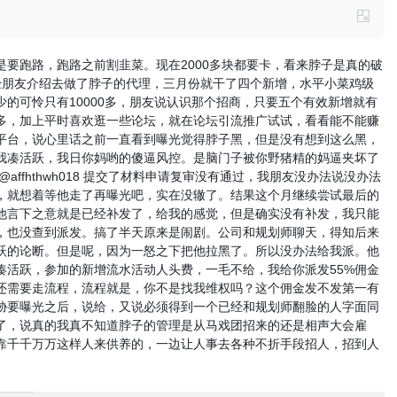
要跑路，跑路之前割韭菜。现在2000多块都要卡，看来脖子是真的破
经朋友介绍去做了脖子的代理，三月份就干了四个新增，水平小菜鸡级
的可怜只有10000多，朋友说认识那个招商，只要五个有效新增就有
较多，加上平时喜欢逛一些论坛，就在论坛引流推广试试，看看能不能赚
平台，说心里话之前一直看到曝光觉得脖子黑，但是没有想到这么黑，
说我凑活跃，我日你妈哟的傻逼风控。是脑门子被你野猪精的妈逼夹坏了
ffhthwh018 提交了材料申请复审没有通过，我朋友没办法说没办法
，就想着等他走了再曝光吧，实在没辙了。结果这个月继续尝试最后的
他言下之意就是已经补发了，给我的感觉，但是确实没有补发，我只能
，也没查到派发。搞了半天原来是闹剧。公司和规划师聊天，得知后来
跃的论断。但是呢，因为一怒之下把他拉黑了。所以没办法给我派。他
凑活跃，参加的新增流水活动人头费，一毛不给，我给你派发55%佣金
还需要走流程，流程就是，你不是找我维权吗？这个佣金发不发第一有
威胁要曝光之后，说给，又说必须得到一个已经和规划师翻脸的人字面同
了，说真的我真不知道脖子的管理是从马戏团招来的还是相声大会雇
靠千千万万这样人来供养的，一边让人事去各种不折手段招人，招到人