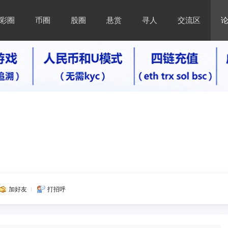
彩圈
币圈
股圈
悬赏
寻人
交流区
加好友
打招呼