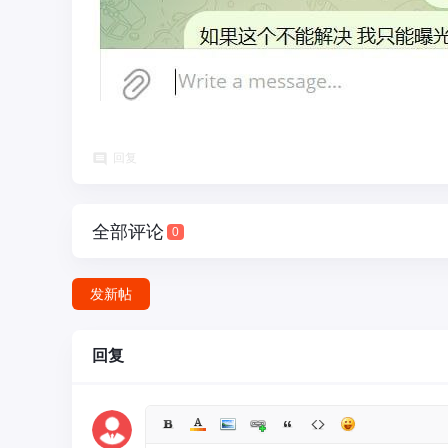
骗
回复
全部评论
0
发新帖
曝
回复