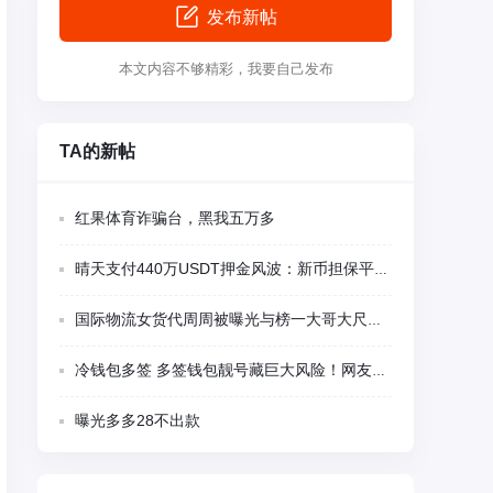
发布新帖
本文内容不够精彩，我要自己发布
TA的新帖
红果体育诈骗台，黑我五万多
晴天支付440万USDT押金风波：新币担保平台多项异常被集中质疑
国际物流女货代周周被曝光与榜一大哥大尺度视频聊天
冷钱包多签 多签钱包靓号藏巨大风险！网友千U刚转入瞬间被盗 卖家留后门精准蹲守
曝光多多28不出款