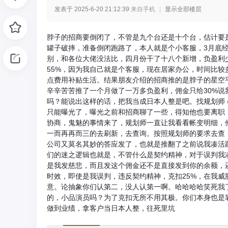
发表于 2025-6-20 21:12:39
来自手机
|
显示全部楼层
光
脖子的招商要倒闭了，不管是九个台还是十个台，估计要是
罐子破摔，准备倒闭跑路了，本人就是个小客服，3月底
别，和各位大佬没法比，四月份干了十八个新增，负盈利少
55%，因为我自己就是个客服，现在居家办公，时间比
点费用补贴生活。结果朋友介绍的招商推的是脖子的星空
辛辛苦苦推了一个月做了一万多负盈利，佣金只给30%
吗？能说出这样的话，把我当成日本人整是吧。找规划师 @a
只能曝光了，曝光之前和招商聊了一些，得知他也要离职
协商，鬼魅的事情来了，规划师一直让我看看帐变明细，
网
一而再再而三的去刷新，去查询。按照规划师的要求去查
公司又莫名其妙的答应发了，也就是推翻了之前说我凑活
们的迷之逻辑也就是，不管什么是契约精神，对于误判我
是我发慈悲，而且发这个佣金还不是直接发到你的余额，
时效，即使是我误判，违反契约精神，克扣25%，在我
意。论抽象你们认第二，没人认第一啊。哈哈哈哈笑死我
的，小品演员吗？为了克扣无所不用其极。你们本身也是
做到业绩，拿客户当日本人整，往死里坑
-