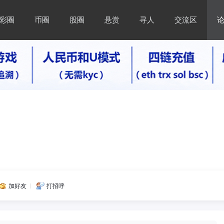
彩圈
币圈
股圈
悬赏
寻人
交流区
加好友
打招呼