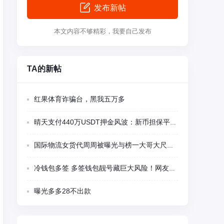
发布新帖
本文内容不够精彩，我要自己发布
TA的新帖
红果体育诈骗台，黑我五万多
晴天支付440万USDT押金风波：新币担保平台多项异常被集中质疑
国际物流女货代周周被曝光与榜一大哥大尺度视频聊天
冷钱包多签 多签钱包靓号藏巨大风险！网友千U刚转入瞬间被盗 卖家留后门精准蹲守
曝光多多28不出款