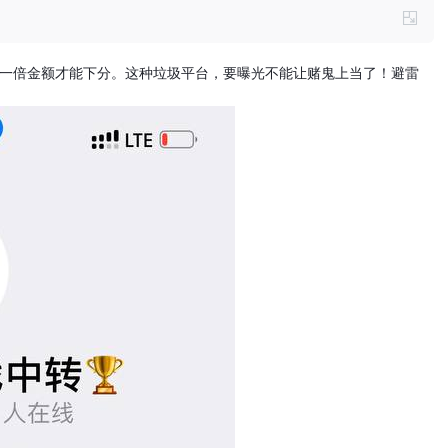
需要充值一倍金额才能下分。这种垃圾平台，要曝光不能让赌鬼上当了！避雷