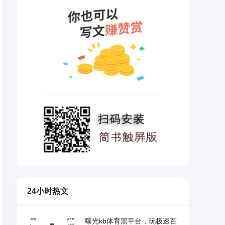
24小时热文
曝光kb体育黑平台，玩极速百