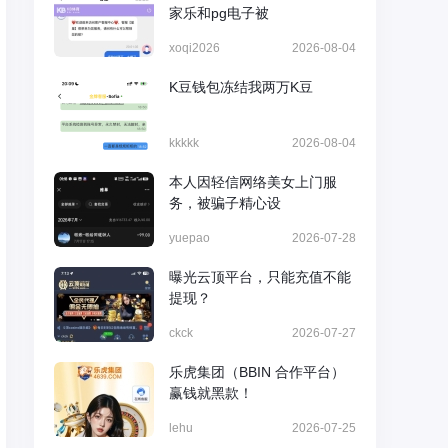
家乐和pg电子被
xoqi2026
2026-08-04
K豆钱包冻结我两万K豆
kkkkk
2026-08-04
本人因轻信网络美女上门服
务，被骗子精心设
yuepao
2026-07-28
曝光云顶平台，只能充值不能
提现？
ckck
2026-07-27
乐虎集团（BBIN 合作平台）
赢钱就黑款！
lehu
2026-07-25