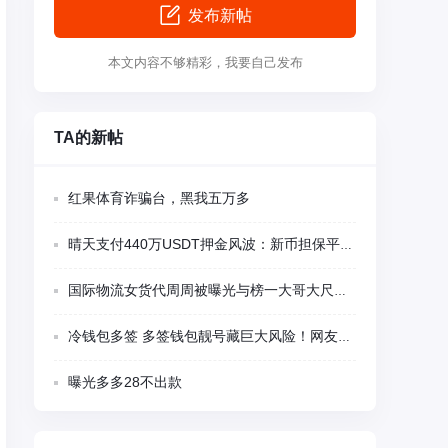
发布新帖
本文内容不够精彩，我要自己发布
TA的新帖
红果体育诈骗台，黑我五万多
晴天支付440万USDT押金风波：新币担保平台多项异常被集中质疑
国际物流女货代周周被曝光与榜一大哥大尺度视频聊天
冷钱包多签 多签钱包靓号藏巨大风险！网友千U刚转入瞬间被盗 卖家留后门精准蹲守
曝光多多28不出款