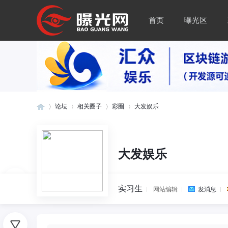
首页
曝光区
论坛
相关圈子
彩圈
大发娱乐
曝
»
›
›
›
大发娱乐
实习生
网站编辑
发消息
0