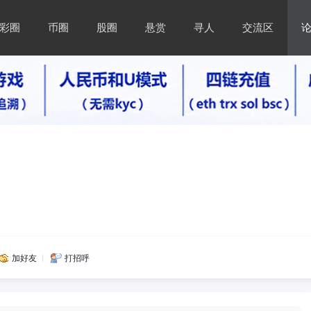
彩圈
币圈
股圈
悬赏
寻人
交流区
加好友
打招呼