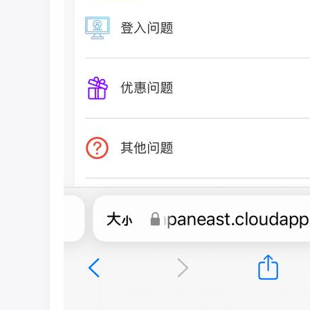
彩
圈
币