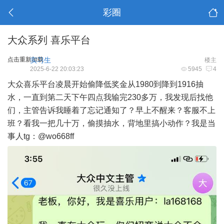
彩圈
大众系列 喜乐平台
点击重新加载
实习生
楼主
2025-6-22 20:03:23
5945
4
大众喜乐平台凌晨开始偷降低奖金从1980到降到1916抽
水，一直到第二天下午四点我输完230多万，我发现后找他
们，主管告诉我睡着了忘记通知了？早上不醒来？客服不上
班？看我一把几十万，偷摸抽水，背地里搞小动作？我是当
事人tg：@wo668ff