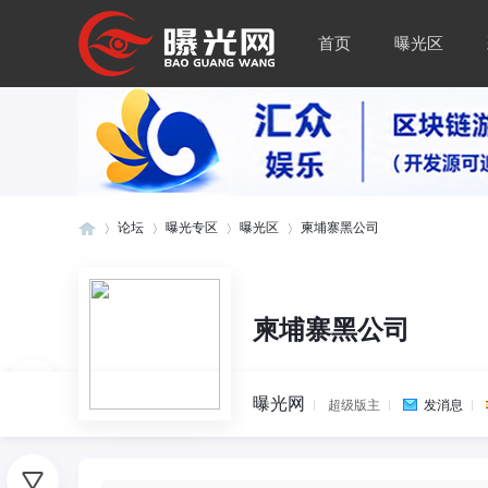
首页
曝光区
论坛
曝光专区
曝光区
柬埔寨黑公司
曝
»
›
›
›
柬埔寨黑公司
曝光网
超级版主
发消息
0