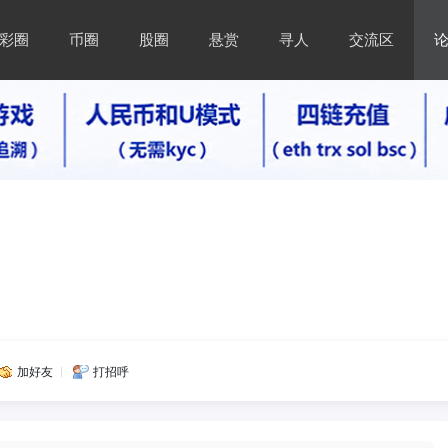
彩圈
币圈
股圈
悬赏
寻人
交流区
加好友
打招呼