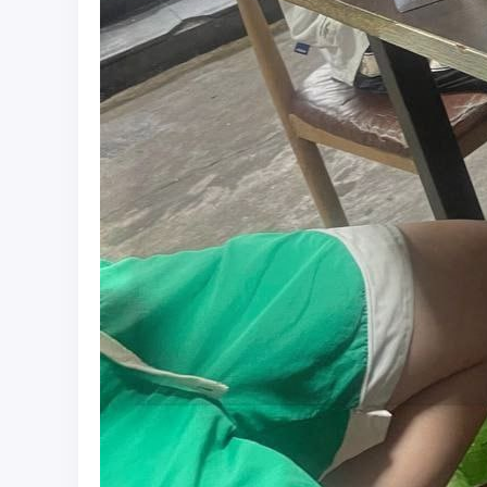
彩
圈
币