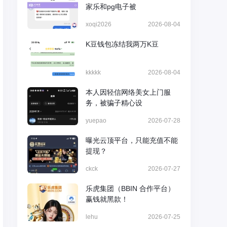
家乐和pg电子被
xoqi2026
2026-08-04
K豆钱包冻结我两万K豆
kkkkk
2026-08-04
本人因轻信网络美女上门服
务，被骗子精心设
yuepao
2026-07-28
曝光云顶平台，只能充值不能
提现？
ckck
2026-07-27
乐虎集团（BBIN 合作平台）
赢钱就黑款！
lehu
2026-07-25