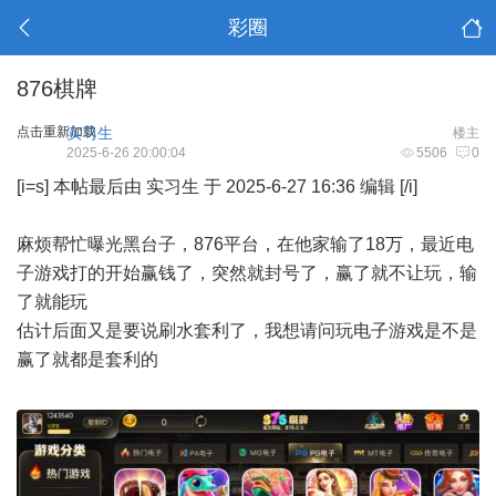
彩圈
876棋牌
点击重新加载
实习生
楼主
2025-6-26 20:00:04
5506
0
[i=s] 本帖最后由 实习生 于 2025-6-27 16:36 编辑 [/i]
麻烦帮忙曝光黑台子，876平台，在他家输了18万，最近电
子游戏打的开始赢钱了，突然就封号了，赢了就不让玩，输
了就能玩
估计后面又是要说刷水套利了，我想请问玩电子游戏是不是
赢了就都是套利的