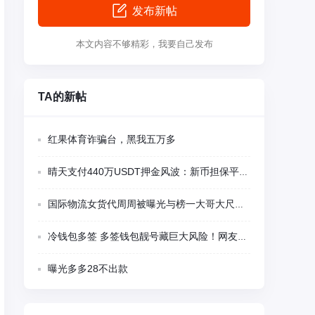
发布新帖
本文内容不够精彩，我要自己发布
TA的新帖
红果体育诈骗台，黑我五万多
晴天支付440万USDT押金风波：新币担保平台多项异常被集中质疑
国际物流女货代周周被曝光与榜一大哥大尺度视频聊天
冷钱包多签 多签钱包靓号藏巨大风险！网友千U刚转入瞬间被盗 卖家留后门精准蹲守
曝光多多28不出款