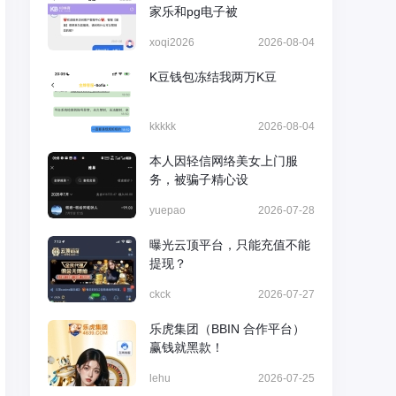
家乐和pg电子被
xoqi2026
2026-08-04
K豆钱包冻结我两万K豆
kkkkk
2026-08-04
本人因轻信网络美女上门服
务，被骗子精心设
yuepao
2026-07-28
曝光云顶平台，只能充值不能
提现？
ckck
2026-07-27
乐虎集团（BBIN 合作平台）
赢钱就黑款！
lehu
2026-07-25