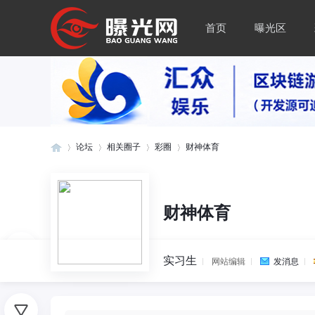
首页
曝光区
论坛
相关圈子
彩圈
财神体育
曝
»
›
›
›
财神体育
实习生
网站编辑
发消息
0