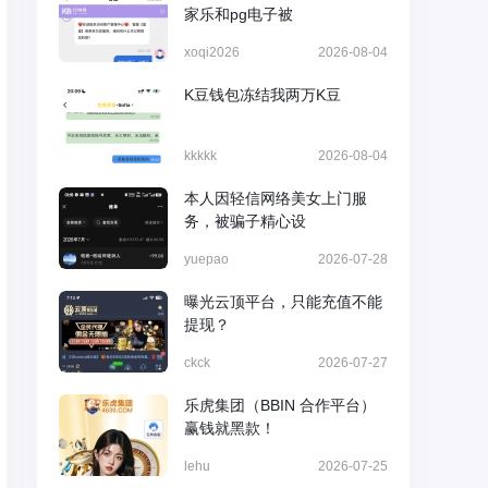
家乐和pg电子被
xoqi2026
2026-08-04
K豆钱包冻结我两万K豆
kkkkk
2026-08-04
本人因轻信网络美女上门服
务，被骗子精心设
yuepao
2026-07-28
曝光云顶平台，只能充值不能
提现？
ckck
2026-07-27
乐虎集团（BBIN 合作平台）
赢钱就黑款！
lehu
2026-07-25