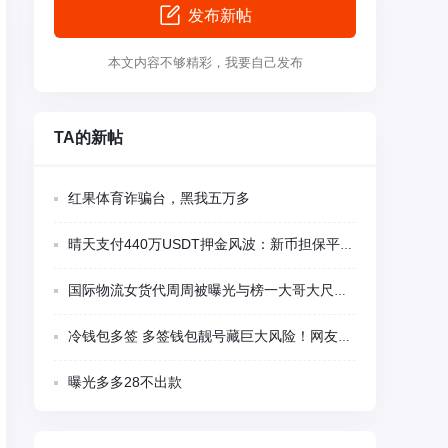
发布新帖
本文内容不够精彩，我要自己发布
TA的新帖
红果体育诈骗台，黑我五万多
晴天支付440万USDT押金风波：新币担保平台多项异常被集中质疑
国际物流女货代周周被曝光与榜一大哥大尺度视频聊天
冷钱包多签 多签钱包靓号藏巨大风险！网友千U刚转入瞬间被盗 卖家留后门精准蹲守
曝光多多28不出款