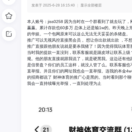
发表于 2025-6-28 16:15:40
|
显示全部楼层
光
本人账号：jiss0258 因为当时在一个群看到了就去玩
赢赢。累计存款也60多万 总体上还是输1w的。昨天晚上
的华娱。一个包网原来可以这么无法无天妥妥的杀猪盘。
推广可以无视风控直接黑会员 。想让你出款就出款 ，不
推广直接跟他朋友说就是要杀我猪了！因为觉得我玩体育
当时我的提款一直没到，联系客服就是踢皮球让联系上级
规。他的朋友直接就跟我说了，就是硬黑我。这边还有他跟
是信誉盘？你们的员工这样，就没人管了么。联系客服也
直举报。并且你们的网址我也会一直举报。连我的本金4
网
的招商都说了 财神体育的推广心是黑的。当时看到那个
我会一直持续曝光举报，一直到处理为止
-