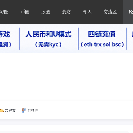
彩圈
币圈
股圈
悬赏
寻人
交流区
加好友
打招呼