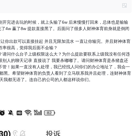
了，刚开完进去玩的时候，就上头输了6w 后来慢慢打回来，总体也是输输
充了4w 赢了8w 提款直接黑了。后面问了很多人财神体育前身就是倒闭
想让你出款可以直接挂起 并且无限加流水 一直让你输完。并且财神体育
胜率很高，觉得我后面不会输？
？请问什么台子上级权限这么大？为什么提款要联系上级我没有任何违
别人的聊天记录 直接说了 我要杀嘟嘟了。请问财神体育是杀猪盘还
不管！如果一直没有人处理，我已经找人问你们的办公地址了，我会一
w都黑。希望财神体育的负责人看到了立马联系我并且处理，连财神体育
聊天我都无语了。连自己的公司的人都这样说你们。