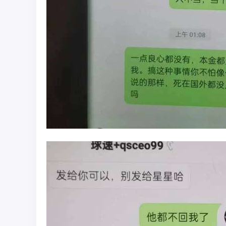
彩
圈
币