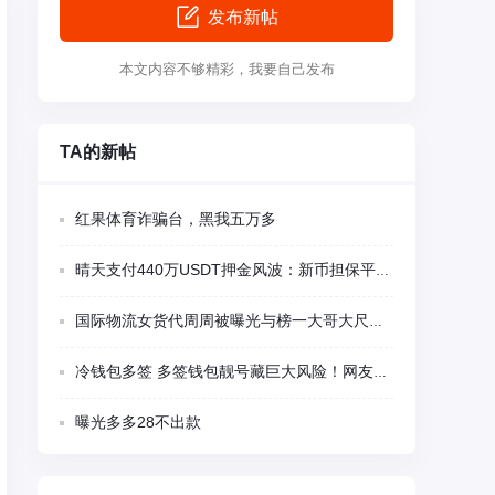
发布新帖
本文内容不够精彩，我要自己发布
TA的新帖
红果体育诈骗台，黑我五万多
晴天支付440万USDT押金风波：新币担保平台多项异常被集中质疑
国际物流女货代周周被曝光与榜一大哥大尺度视频聊天
冷钱包多签 多签钱包靓号藏巨大风险！网友千U刚转入瞬间被盗 卖家留后门精准蹲守
曝光多多28不出款