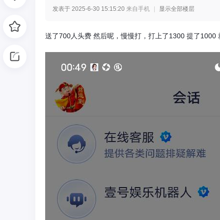
发表于 2025-6-30 15:15:20
来自手机
|
显示全部楼层
光
送了700人头费 然后呢，慢慢打，打上了1300 提了1000
网
-