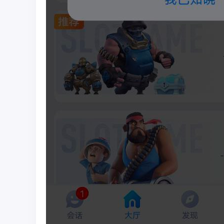
彩
圈
币