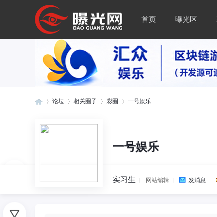
首页
曝光区
论坛
相关圈子
彩圈
一号娱乐
曝
»
›
›
›
一号娱乐
实习生
网站编辑
发消息
0