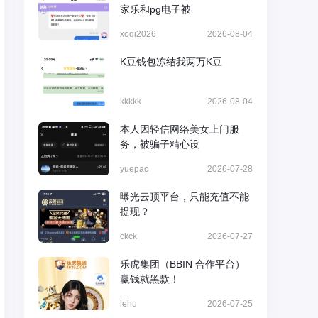
家乐和pg电子被
xoqi2026
2026-08-04
K豆钱包冻结我两万K豆
kkkkk
2026-08-04
本人因轻信网络美女上门服
务，被骗子精心设
yuepao
2026-07-28
曝光云顶平台，只能充值不能
提现？
ckck
2026-07-27
乐虎集团（BBIN 合作平台）
赢钱就黑款！
lehu
2026-07-25