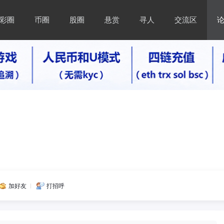
彩圈
币圈
股圈
悬赏
寻人
交流区
加好友
打招呼