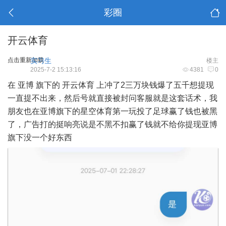
彩圈
开云体育
点击重新加载
实习生
楼主
2025-7-2 15:13:16
4381
0
在 亚博 旗下的 开云体育 上冲了2三万块钱爆了五千想提现
一直提不出来，然后号就直接被封问客服就是这套话术，我
朋友也在亚博旗下的星空体育第一玩投了足球赢了钱也被黑
了，广告打的挺响亮说是不黑不扣赢了钱就不给你提现亚博
旗下没一个好东西