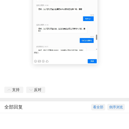
支持
反对
全部回复
看全部
倒序浏览