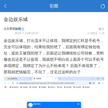
彩圈
金边娱乐城
点击重新加载
实习生
楼主
2025-7-3 08:23:47
8321
0
金边娱乐城，打出流水不让体现，我绑定的汇旺是手机号，
完全可以体现的，结果给我拒绝了，后面我有绑定钱包地
址，提款又被我拒绝了，后面还让我继续给公司转账，资料
修改后还是不让提现，我就想不明白你上面弄个可以手机号
体现绑定，我绑定了为什么不给体现？ 后面不体现算了，
那我就把钱输完，不玩了，没见过这样的台子