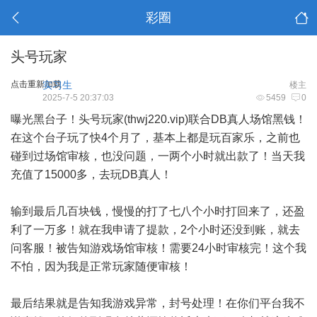
彩圈
头号玩家
点击重新加载
实习生
楼主
2025-7-5 20:37:03
5459
0
曝光黑台子！头号玩家(thwj220.vip)联合DB真人场馆黑钱！
在这个台子玩了快4个月了，基本上都是玩百家乐，之前也
碰到过场馆审核，也没问题，一两个小时就出款了！当天我
充值了15000多，去玩DB真人！
输到最后几百块钱，慢慢的打了七八个小时打回来了，还盈
利了一万多！就在我申请了提款，2个小时还没到账，就去
问客服！被告知游戏场馆审核！需要24小时审核完！这个我
不怕，因为我是正常玩家随便审核！
最后结果就是告知我游戏异常，封号处理！在你们平台我不