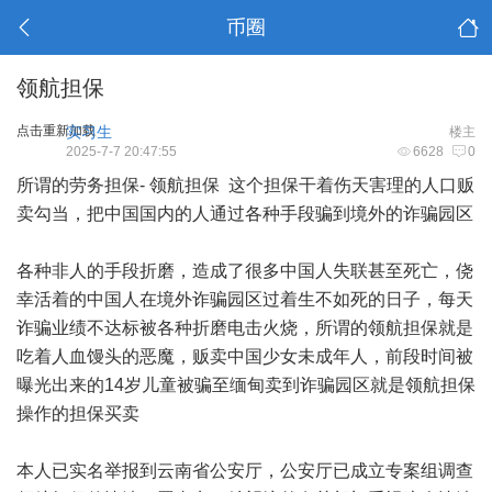
币圈
领航担保
点击重新加载
实习生
楼主
2025-7-7 20:47:55
6628
0
所谓的劳务担保- 领航担保 这个担保干着伤天害理的人口贩
卖勾当，把中国国内的人通过各种手段骗到境外的诈骗园区
各种非人的手段折磨，造成了很多中国人失联甚至死亡，侥
幸活着的中国人在境外诈骗园区过着生不如死的日子，每天
诈骗业绩不达标被各种折磨电击火烧，所谓的领航担保就是
吃着人血馒头的恶魔，贩卖中国少女未成年人，前段时间被
曝光出来的14岁儿童被骗至缅甸卖到诈骗园区就是领航担保
操作的担保买卖
本人已实名举报到云南省公安厅，公安厅已成立专案组调查