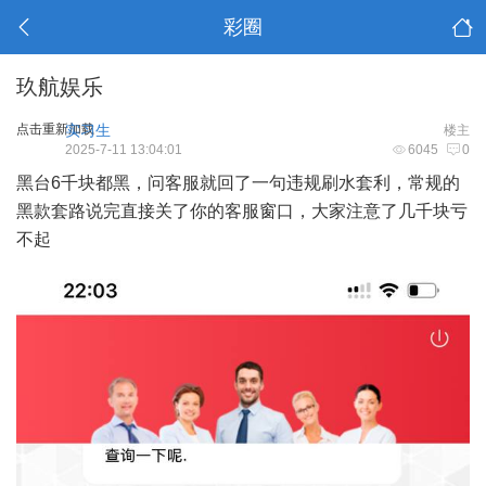
彩圈
玖航娱乐
点击重新加载
实习生
楼主
2025-7-11 13:04:01
6045
0
黑台6千块都黑，问客服就回了一句违规刷水套利，常规的
黑款套路说完直接关了你的客服窗口，大家注意了几千块亏
不起