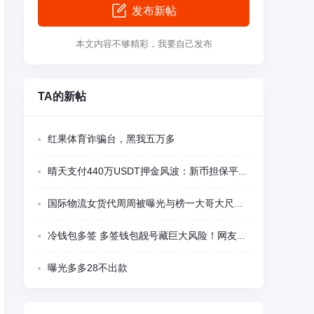
发布新帖
本文内容不够精彩，我要自己发布
TA的新帖
红果体育诈骗台，黑我五万多
晴天支付440万USDT押金风波：新币担保平台多项异常被集中质疑
国际物流女货代周周被曝光与榜一大哥大尺度视频聊天
冷钱包多签 多签钱包靓号藏巨大风险！网友千U刚转入瞬间被盗 卖家留后门精准蹲守
曝光多多28不出款