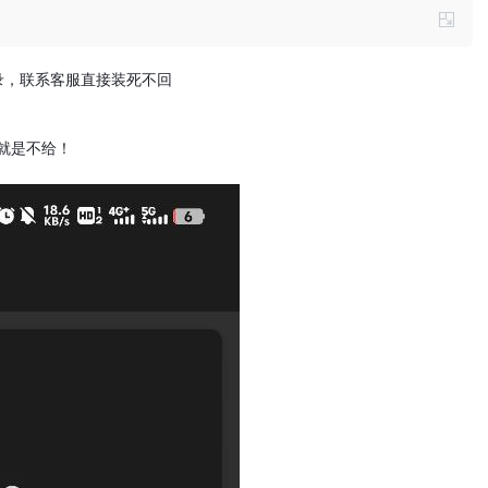
录，联系客服直接装死不回
，就是不给！