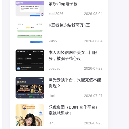
家乐和pg电子被
xoqi2026
2026-08-04
K豆钱包冻结我两万K豆
kkkkk
2026-08-04
本人因轻信网络美女上门服
务，被骗子精心设
yuepao
2026-07-28
曝光云顶平台，只能充值不能
提现？
ckck
2026-07-27
乐虎集团（BBIN 合作平台）
赢钱就黑款！
lehu
2026-07-25