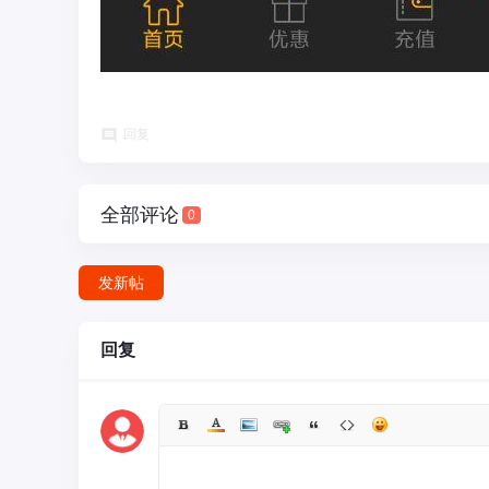
回复
圈
全部评论
0
发新帖
回复
股