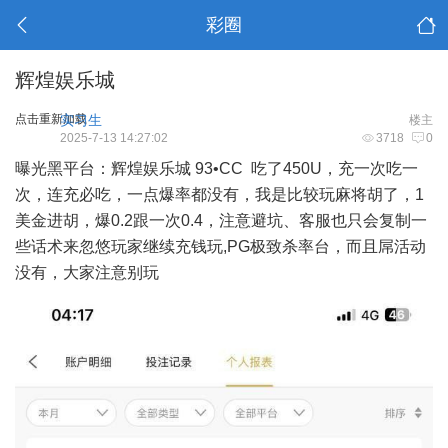
彩圈
辉煌娱乐城
点击重新加载
实习生
楼主
2025-7-13 14:27:02
3718
0
曝光黑平台：辉煌娱乐城 93•CC 吃了450U，充一次吃一
次，连充必吃，一点爆率都没有，我是比较玩麻将胡了，1
美金进胡，爆0.2跟一次0.4，注意避坑、客服也只会复制一
些话术来忽悠玩家继续充钱玩,PG极致杀率台，而且屌活动
没有，大家注意别玩