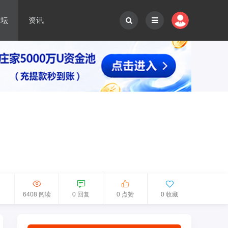
论坛
资讯
6408 阅读
0 回复
0 点赞
0 收藏