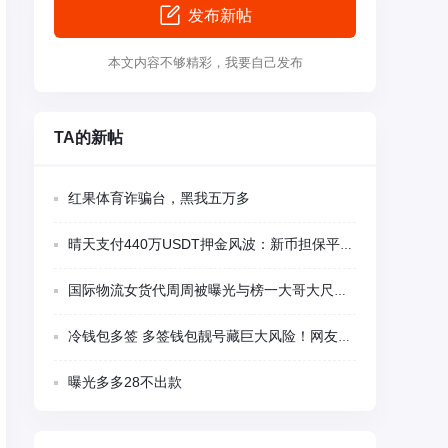
发布新帖
本文内容不够精彩，我要自己发布
TA的新帖
红果体育诈骗台，黑我五万多
晴天支付440万USDT押金风波：新币担保平台多项异常被集中质疑
国际物流女货代周周被曝光与榜一大哥大尺度视频聊天
冷钱包多签 多签钱包靓号藏巨大风险！网友千U刚转入瞬间被盗 卖家留后门精准蹲守
曝光多多28不出款