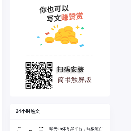
24小时热文
曝光kb体育黑平台，玩极速百