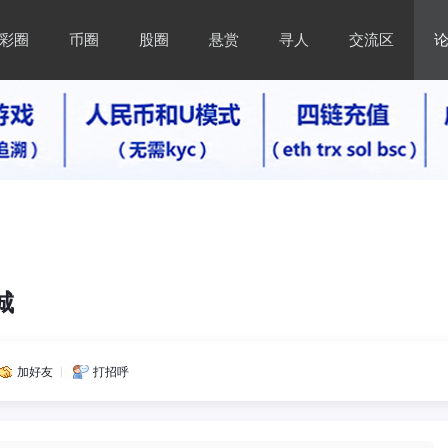
彩圈
币圈
股圈
悬赏
寻人
交流区
城
加好友
打招呼