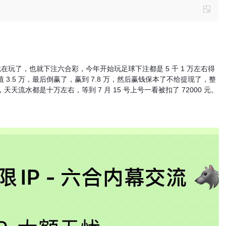
玩了，也就下注六合彩，今年开始玩足球下注都是 5 千 1 万左右得
 3.5 万，最后倒赢了，赢到 7.8 万，然后赢钱保本了不给提现了，整
流水都是十万左右，等到 7 月 15 号上号一看被扣了 72000 元。
。