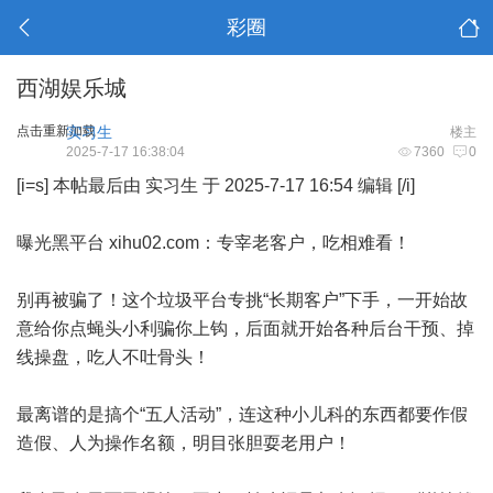
彩圈
西湖娱乐城
点击重新加载
实习生
楼主
2025-7-17 16:38:04
7360
0
[i=s] 本帖最后由 实习生 于 2025-7-17 16:54 编辑 [/i]
曝光黑平台 xihu02.com：专宰老客户，吃相难看！
别再被骗了！这个垃圾平台专挑“长期客户”下手，一开始故
意给你点蝇头小利骗你上钩，后面就开始各种后台干预、掉
线操盘，吃人不吐骨头！
最离谱的是搞个“五人活动”，连这种小儿科的东西都要作假
造假、人为操作名额，明目张胆耍老用户！