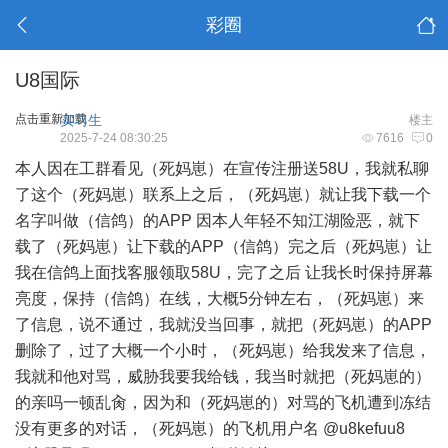
彩圈
U8国际
点击重新加载
实习生
楼主
2025-7-24 08:30:25
7616
0
本人因在工群看见（死妈崽）在宣传注册送58U，我就私聊
了这个（死妈崽）联系上之后，（死妈崽）就让我下载一个
名字叫做（信鸽）的APP 因本人年轻不知江湖险恶，就下
载了（死妈崽）让下载的APP（信鸽）完之后（死妈崽）让
我在信鸽上面找客服领取58U，完了之后 让我长时保持屏幕
亮度，保持（信鸽）在线，大概5分钟左右，（死妈崽）来
了信息，说不通过，我就没当回事，就把（死妈崽）的APP
删除了，过了大概一个小时，（死妈崽）给我发来了信息，
我就和他对骂，威胁我要我给钱，我当时就把（死妈崽的）
的亲吗一顿乱肏，因为和（死妈崽的）对骂的飞机遭到冻结
没有更多的对话，（死妈崽）的飞机用户名 @u8kefuu8