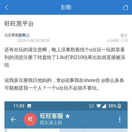
彩圈
旺旺黑平台
点击重新加载
实习生
楼主
2025-7-30 14:26:39
6490
0
还有在玩的请注意啊，晚上没事想着找个u台玩一玩群里看
到的消息注册了转盘给了1.8u打到210结果出款就直接被冻
结
说我多注册我日他妈的，拿ip说事我在shore住 ip那么多条
可能都是我一个人？一个u台玩不起就不要玩。