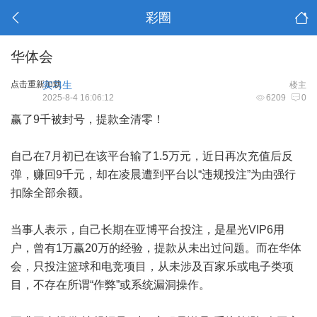
彩圈
华体会
点击重新加载
实习生
楼主
2025-8-4 16:06:12
6209
0
赢了9千被封号，提款全清零！
自己在7月初已在该平台输了1.5万元，近日再次充值后反
弹，赚回9千元，却在凌晨遭到平台以“违规投注”为由强行
扣除全部余额。
当事人表示，自己长期在亚博平台投注，是星光VIP6用
户，曾有1万赢20万的经验，提款从未出过问题。而在华体
会，只投注篮球和电竞项目，从未涉及百家乐或电子类项
目，不存在所谓“作弊”或系统漏洞操作。