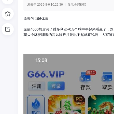
发表于 2025-8-6 10:22:36
|
显示全部楼层
光
原来的 196体育
充值4000然后买了维多利亚+0.5个球中午起来看赢了
我买个球赛哪来的高风险投注呢玩不起就直说啊，大家避
网
-