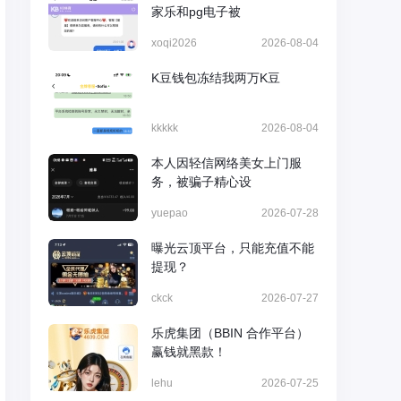
家乐和pg电子被
xoqi2026
2026-08-04
K豆钱包冻结我两万K豆
kkkkk
2026-08-04
本人因轻信网络美女上门服
务，被骗子精心设
yuepao
2026-07-28
曝光云顶平台，只能充值不能
提现？
ckck
2026-07-27
乐虎集团（BBIN 合作平台）
赢钱就黑款！
lehu
2026-07-25