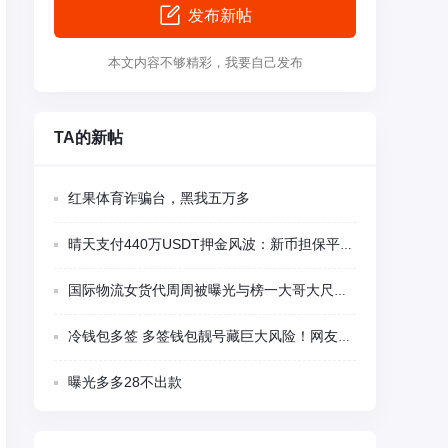
发布新帖
本文内容不够精彩，我要自己发布
TA的新帖
红果体育诈骗台，黑我五万多
晴天支付440万USDT押金风波：新币担保平台多项异常被集中质疑
国际物流女货代周周被曝光与榜一大哥大尺度视频聊天
冷钱包多签 多签钱包靓号藏巨大风险！网友千U刚转入瞬间被盗 卖家留后门精准蹲守
曝光多多28不出款