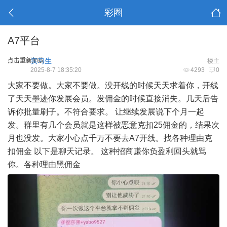
彩圈
A7平台
点击重新加载
实习生
楼主
2025-8-7 18:35:20
4293
0
大家不要做。大家不要做。没开线的时候天天求着你，开线
了天天墨迹你发展会员。发佣金的时候直接消失。几天后告
诉你批量刷子。不符合要求。 让继续发展说下个月一起
发。群里有几个会员就是这样被恶意克扣25佣金的，结果次
月也没发。大家小心点千万不要去A7开线。找各种理由克
扣佣金 以下是聊天记录。 这种招商赚你负盈利回头就骂
你。各种理由黑佣金