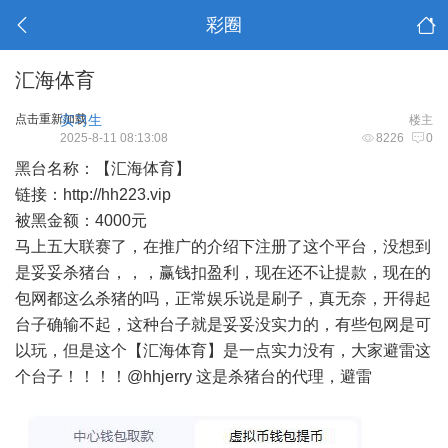
彩圈
汇海体育
点击重新加载
实习生
楼主
2025-8-11 08:13:08
8226
0
黑台名称：【汇海体育】
​链接：http://hh223.vip
被黑金额：4000元
​马上五大联赛了，在推广的介绍下注册了这个平台，没想到
是妥妥杀猪台，，，赢钱扣盈利，现在还不让提款，现在的
包网都这么杀猪的吗，正常娱乐说是刷子，真无奈，开得起
台子确输不起，这种台子就是妥妥没实力的，有些包网是可
以玩，但是这个【汇海体育】是一点实力没有，大家避雷这
个台子！！！！@hhjerry 这是杀猪台的代理，避雷