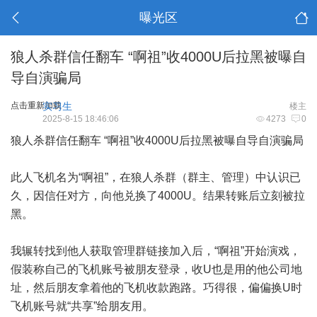
曝光区
狼人杀群信任翻车 “啊祖”收4000U后拉黑被曝自
导自演骗局
点击重新加载
实习生
楼主
2025-8-15 18:46:06
4273
0
狼人杀群信任翻车 “啊祖”收4000U后拉黑被曝自导自演骗局
此人飞机名为“啊祖”，在狼人杀群（群主、管理）中认识已
久，因信任对方，向他兑换了4000U。结果转账后立刻被拉
黑。
我辗转找到他人获取管理群链接加入后，“啊祖”开始演戏，
假装称自己的飞机账号被朋友登录，收U也是用的他公司地
址，然后朋友拿着他的飞机收款跑路。巧得很，偏偏换U时
飞机账号就“共享”给朋友用。