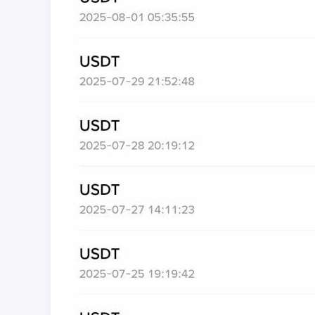
彩
圈
币