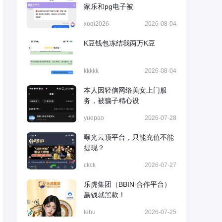
家乐和pg电子被
xoqi2026
2026-08-04
K豆钱包冻结我两万K豆
kkkkk
2026-08-04
本人因轻信网络美女上门服
务，被骗子精心设
yuepao
2026-07-28
曝光云顶平台，只能充值不能
提现？
ckck
2026-07-27
乐虎集团（BBIN 合作平台）
赢钱就黑款！
lehu
2026-07-25