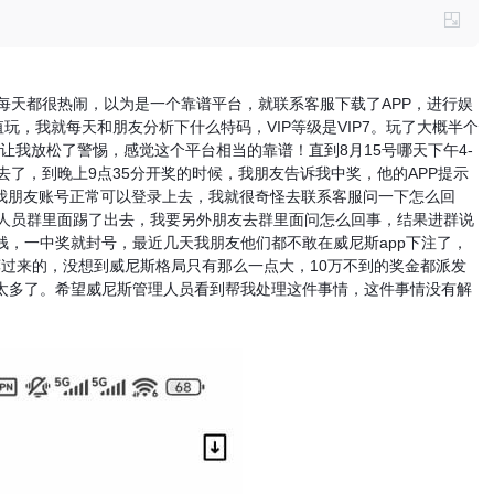
每天都很热闹，以为是一个靠谱平台，就联系客服下载了APP，进行娱
玩，我就每天和朋友分析下什么特码，VIP等级是VIP7。玩了大概半个
越让我放松了警惕，感觉这个平台相当的靠谱！直到8月15号哪天下午4-
去了，到晚上9点35分开奖的时候，我朋友告诉我中奖，他的APP提示
，我朋友账号正常可以登录上去，我就很奇怪去联系客服问一下怎么回
万人员群里面踢了出去，我要另外朋友去群里面问怎么回事，结果进群说
，一中奖就封号，最近几天我朋友他们都不敢在威尼斯app下注了，
荐过来的，没想到威尼斯格局只有那么一点大，10万不到的奖金都派发
太多了。希望威尼斯管理人员看到帮我处理这件事情，这件事情没有解