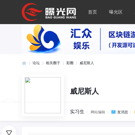
首页
曝光区
论坛
相关圈子
彩圈
威尼斯人
曝
»
›
›
›
威尼斯人
实习生
网站编辑
发消息
0