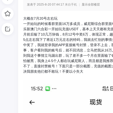
发表于 2025-8-20 07:44:17
来自手机
|
显示全部楼层
光
大概在7月20号左右玩
一开始玩的时候看群里面16万多成员，威尼斯综合群里面
乐新澳门六合彩一开始玩充值USDT，基本上天天都有充值
月前后输了10几万块钱，8月12号中奖6万，体现正常，
5点左右我下了将近1万元左右的特码，我就去忙别的事情
中奖了，我就登录我的APP直接账号封禁，登录不上去
事，客户看到我的账号后，就不回消息，立马把我从16
到我这个事情立马踢出群，玩了差不多一个月在里面输了钱
怕被黑，我身上4-5个人都在玩威尼斯人，而且都是我推
网
不了，直接封禁账号！下面只是一部分截图，充值的截图
决我朋友他们都不敢玩！不要以小失大
-