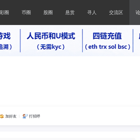
彩圈
币圈
股圈
悬赏
寻人
交流区
加好友
打招呼