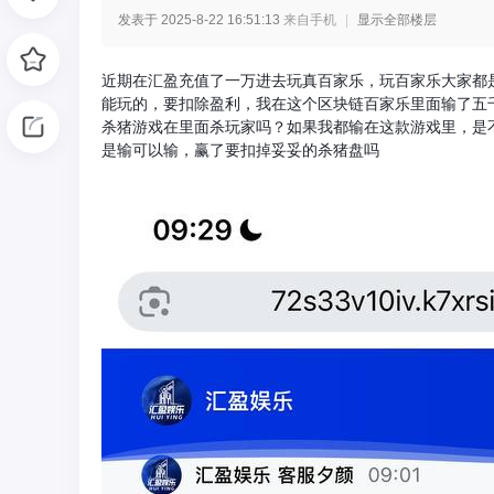
发表于 2025-8-22 16:51:13
来自手机
|
显示全部楼层
光
近期在汇盈充值了一万进去玩真百家乐，玩百家乐大家都
能玩的，要扣除盈利，我在这个区块链百家乐里面输了五
杀猪游戏在里面杀玩家吗？如果我都输在这款游戏里，是
是输可以输，赢了要扣掉妥妥的杀猪盘吗
网
-