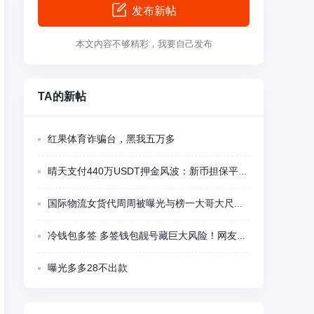
发布新帖
本文内容不够精彩，我要自己发布
TA的新帖
红果体育诈骗台，黑我五万多
晴天支付440万USDT押金风波：新币担保平台多项异常被集中质疑
国际物流女货代周周被曝光与榜一大哥大尺度视频聊天
冷钱包多签 多签钱包靓号藏巨大风险！网友千U刚转入瞬间被盗 卖家留后门精准蹲守
曝光多多28不出款