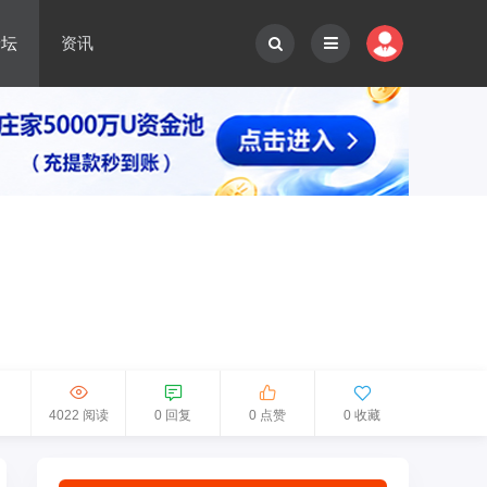
论坛
资讯
4022 阅读
0 回复
0 点赞
0 收藏