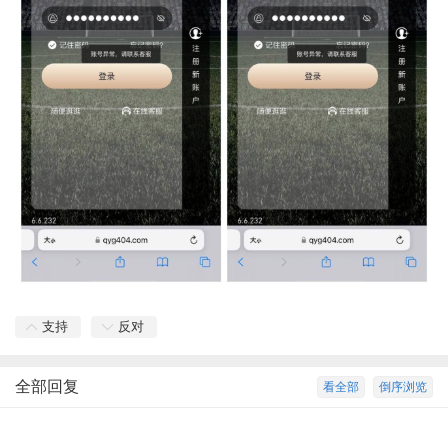
支持
反对
全部回复
看全部
倒序浏览