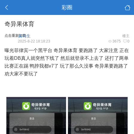
彩圈
奇异果体育
点击重新加载
实习生
楼主
2025-8-22 18:18:23
3675
0
曝光菲律宾一个黑平台 奇异果体育 要跑路了 大家注意 正在
玩着DB真人就突然下线了 然后就登录不上去了 还打了两单
比赛正在踢 鸭脖我都v7了 玩了那么久没事 奇异果要跑路了
劝大家不要玩了