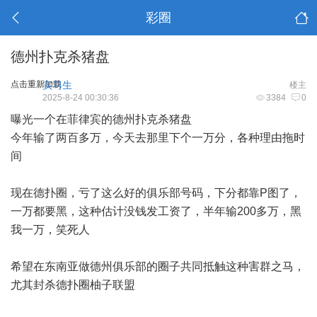
彩圈
德州扑克杀猪盘
点击重新加载
实习生
楼主
2025-8-24 00:30:36
3384
0
曝光一个在菲律宾的德州扑克杀猪盘
今年输了两百多万，今天去那里下个一万分，各种理由拖时
间
现在德扑圈，亏了这么好的俱乐部号码，下分都靠P图了，
一万都要黑，这种估计没钱发工资了，半年输200多万，黑
我一万，笑死人
希望在东南亚做德州俱乐部的圈子共同抵触这种害群之马，
尤其封杀德扑圈柚子联盟