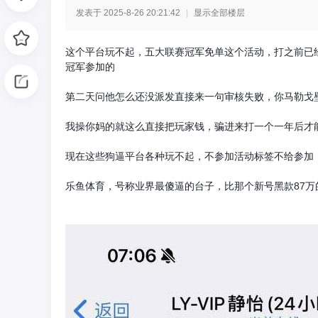
发表于 2025-8-26 20:21:42
|
显示全部楼层
光
这个平台玩不起，五大联赛冠军免单这个活动，打之前已经
冠军参加的
第二天问他怎么还没派发直接来一句审核失败，你马勒戈
我操你妈的就这么直接把玩家钱，骗进来打一个一年后才
现在这些狗逼平台各种玩不起，不参加活动标签不给参加
网
乐鱼体育，号称业界最傻逼的台子，比那个新号黑款87万
-