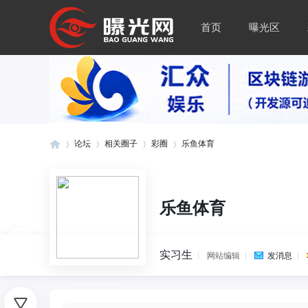
首页
曝光区
论坛
相关圈子
彩圈
乐鱼体育
曝
»
›
›
›
乐鱼体育
实习生
网站编辑
发消息
0