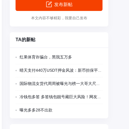
发布新帖
本文内容不够精彩，我要自己发布
TA的新帖
红果体育诈骗台，黑我五万多
晴天支付440万USDT押金风波：新币担保平台多项异常被集中质疑
国际物流女货代周周被曝光与榜一大哥大尺度视频聊天
冷钱包多签 多签钱包靓号藏巨大风险！网友千U刚转入瞬间被盗 卖家留后门精准蹲守
曝光多多28不出款