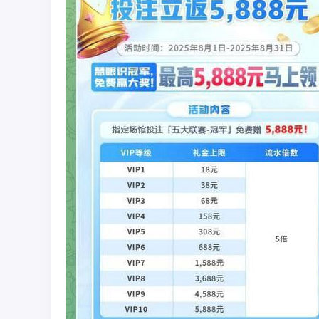
彩
圈
币