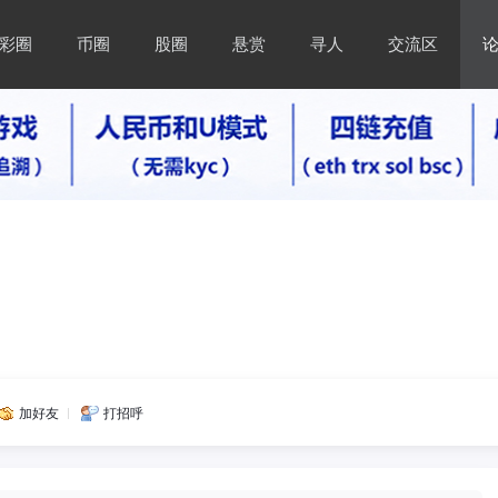
彩圈
币圈
股圈
悬赏
寻人
交流区
加好友
打招呼