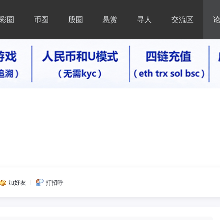
彩圈
币圈
股圈
悬赏
寻人
交流区
加好友
打招呼