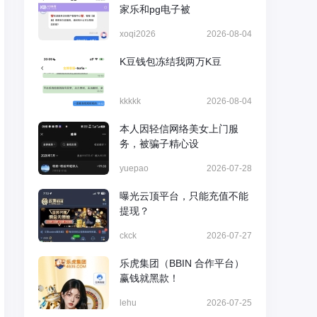
家乐和pg电子被
xoqi2026
2026-08-04
K豆钱包冻结我两万K豆
kkkkk
2026-08-04
本人因轻信网络美女上门服
务，被骗子精心设
yuepao
2026-07-28
曝光云顶平台，只能充值不能
提现？
ckck
2026-07-27
乐虎集团（BBIN 合作平台）
赢钱就黑款！
lehu
2026-07-25