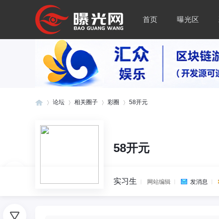
首页
曝光区
论坛
相关圈子
彩圈
58开元
曝
»
›
›
›
58开元
实习生
网站编辑
发消息
0