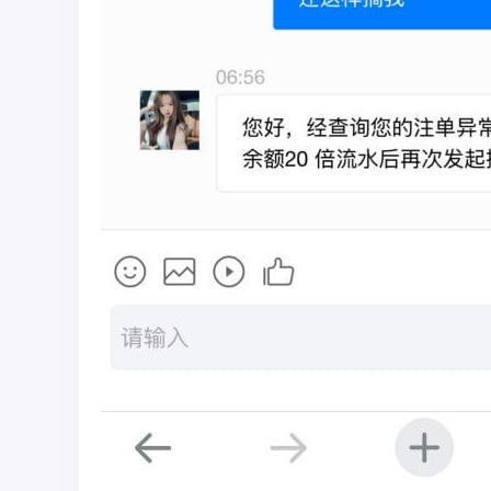
彩
圈
币