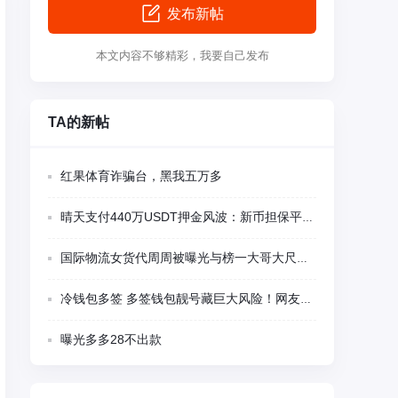
发布新帖
本文内容不够精彩，我要自己发布
TA的新帖
红果体育诈骗台，黑我五万多
晴天支付440万USDT押金风波：新币担保平台多项异常被集中质疑
国际物流女货代周周被曝光与榜一大哥大尺度视频聊天
冷钱包多签 多签钱包靓号藏巨大风险！网友千U刚转入瞬间被盗 卖家留后门精准蹲守
曝光多多28不出款