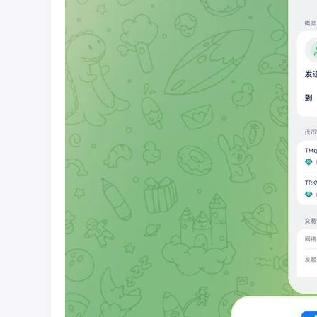
彩
圈
币