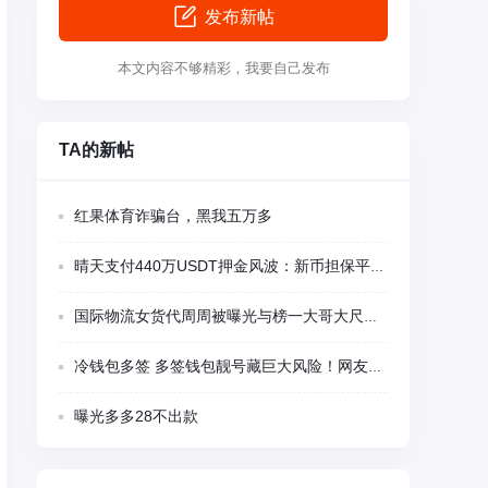
发布新帖
本文内容不够精彩，我要自己发布
TA的新帖
红果体育诈骗台，黑我五万多
晴天支付440万USDT押金风波：新币担保平台多项异常被集中质疑
国际物流女货代周周被曝光与榜一大哥大尺度视频聊天
冷钱包多签 多签钱包靓号藏巨大风险！网友千U刚转入瞬间被盗 卖家留后门精准蹲守
曝光多多28不出款