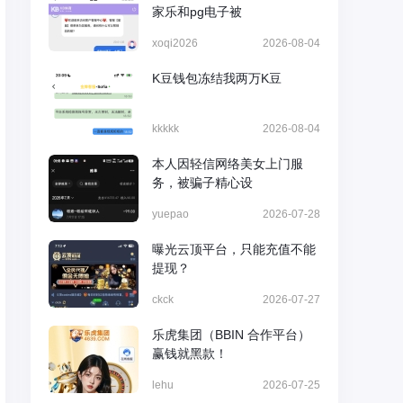
家乐和pg电子被
xoqi2026
2026-08-04
K豆钱包冻结我两万K豆
kkkkk
2026-08-04
本人因轻信网络美女上门服
务，被骗子精心设
yuepao
2026-07-28
曝光云顶平台，只能充值不能
提现？
ckck
2026-07-27
乐虎集团（BBIN 合作平台）
赢钱就黑款！
lehu
2026-07-25