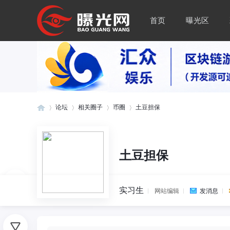
首页
曝光区
论坛
相关圈子
币圈
土豆担保
曝
»
›
›
›
土豆担保
实习生
网站编辑
发消息
0