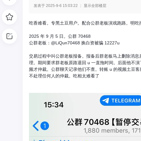
发表于 2025-9-6 15:03:22
|
显示全部楼层
光
吃香难看。专黑土豆用户。配合公群老板演戏跑路。明吃
2025 年 9 月 5 日。公群 70468
公群老板：@LiQun70468 换白资被骗 12227u
交易过程中叫公群老板报备。报备后群老板马上删除消息后我
理。期间要求群老板原路退回 u 一直拖时间。后面他不
频才仲裁。公群聊天记录他们不查。转账 u 的视频土豆
不处理任何人的仲裁。吃相太难看了
网
-