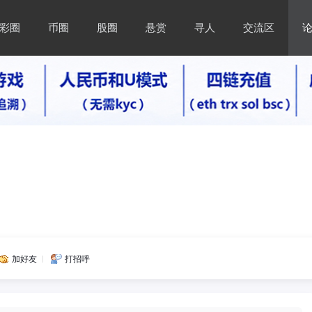
彩圈
币圈
股圈
悬赏
寻人
交流区
加好友
打招呼