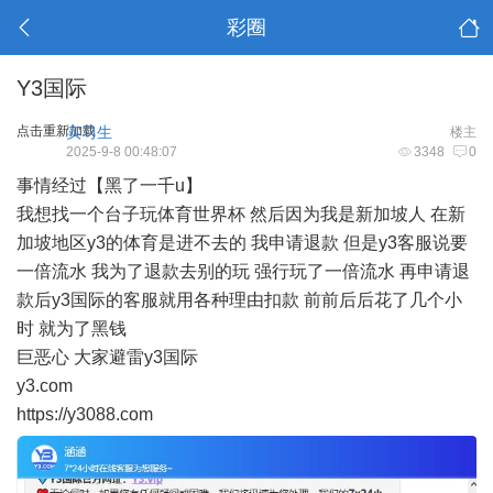
彩圈
Y3国际
点击重新加载
实习生
楼主
2025-9-8 00:48:07
3348
0
事情经过【黑了一千u】
我想找一个台子玩体育世界杯 然后因为我是新加坡人 在新
加坡地区y3的体育是进不去的 我申请退款 但是y3客服说要
一倍流水 我为了退款去别的玩 强行玩了一倍流水 再申请退
款后y3国际的客服就用各种理由扣款 前前后后花了几个小
时 就为了黑钱
巨恶心 大家避雷y3国际
y3.com
https://y3088.com